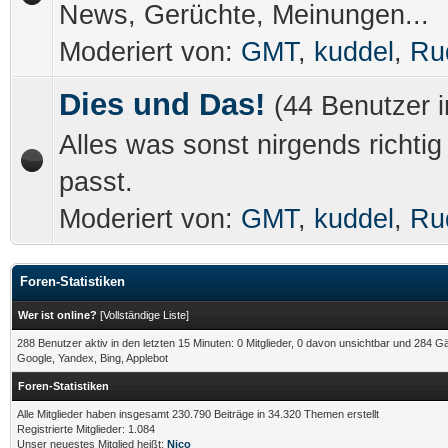
News, Gerüchte, Meinungen...
Moderiert von:
GMT
,
kuddel
,
Ru
Dies und Das!
(44 Benutzer 
Alles was sonst nirgends richtig 
passt.
Moderiert von:
GMT
,
kuddel
,
Ru
Foren-Statistiken
Wer ist online?
[
Vollständige Liste
]
288 Benutzer aktiv in den letzten 15 Minuten: 0 Mitglieder, 0 davon unsichtbar und 284 G
Google, Yandex, Bing, Applebot
Foren-Statistiken
Alle Mitglieder haben insgesamt 230.790 Beiträge in 34.320 Themen erstellt
Registrierte Mitglieder: 1.084
Unser neuestes Mitglied heißt:
Nico