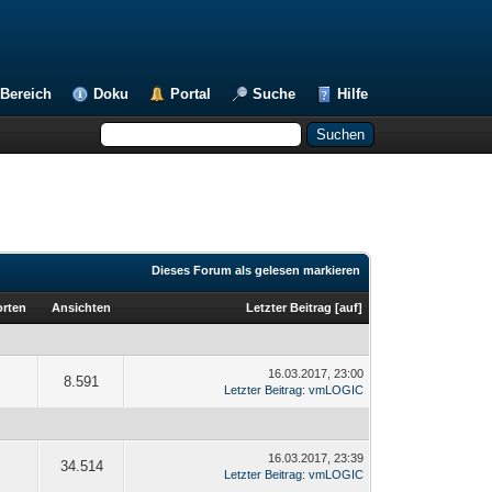
Bereich
Doku
Portal
Suche
Hilfe
Dieses Forum als gelesen markieren
rten
Ansichten
Letzter Beitrag
[
auf
]
16.03.2017, 23:00
8.591
Letzter Beitrag
:
vmLOGIC
16.03.2017, 23:39
34.514
Letzter Beitrag
:
vmLOGIC