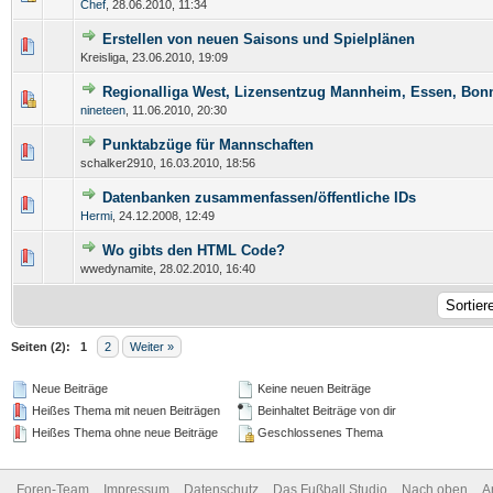
Chef
,
28.06.2010, 11:34
Erstellen von neuen Saisons und Spielplänen
Kreisliga,
23.06.2010, 19:09
Regionalliga West, Lizensentzug Mannheim, Essen, Bon
nineteen
,
11.06.2010, 20:30
Punktabzüge für Mannschaften
schalker2910,
16.03.2010, 18:56
Datenbanken zusammenfassen/öffentliche IDs
Hermi
,
24.12.2008, 12:49
Wo gibts den HTML Code?
wwedynamite,
28.02.2010, 16:40
Seiten (2):
1
2
Weiter »
Neue Beiträge
Keine neuen Beiträge
Heißes Thema mit neuen Beiträgen
Beinhaltet Beiträge von dir
Heißes Thema ohne neue Beiträge
Geschlossenes Thema
Foren-Team
Impressum
Datenschutz
Das Fußball Studio
Nach oben
A