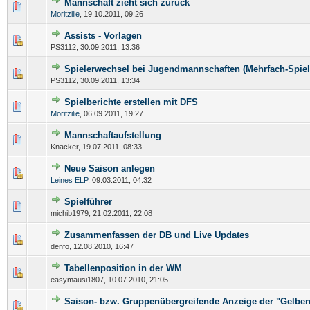
Mannschaft zieht sich zurück
Moritzilie
,
19.10.2011, 09:26
Assists - Vorlagen
PS3112,
30.09.2011, 13:36
Spielerwechsel bei Jugendmannschaften (Mehrfach-Spiel
PS3112,
30.09.2011, 13:34
Spielberichte erstellen mit DFS
Moritzilie
,
06.09.2011, 19:27
Mannschaftaufstellung
Knacker,
19.07.2011, 08:33
Neue Saison anlegen
Leines ELP
,
09.03.2011, 04:32
Spielführer
michib1979,
21.02.2011, 22:08
Zusammenfassen der DB und Live Updates
denfo,
12.08.2010, 16:47
Tabellenposition in der WM
easymausi1807,
10.07.2010, 21:05
Saison- bzw. Gruppenübergreifende Anzeige der "Gelbe