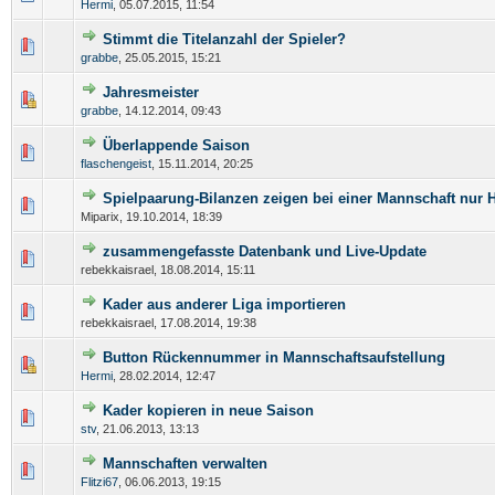
Hermi
,
05.07.2015, 11:54
Stimmt die Titelanzahl der Spieler?
grabbe
,
25.05.2015, 15:21
Jahresmeister
grabbe
,
14.12.2014, 09:43
Überlappende Saison
flaschengeist
,
15.11.2014, 20:25
Spielpaarung-Bilanzen zeigen bei einer Mannschaft nur 
Miparix,
19.10.2014, 18:39
zusammengefasste Datenbank und Live-Update
rebekkaisrael,
18.08.2014, 15:11
Kader aus anderer Liga importieren
rebekkaisrael,
17.08.2014, 19:38
Button Rückennummer in Mannschaftsaufstellung
Hermi
,
28.02.2014, 12:47
Kader kopieren in neue Saison
stv
,
21.06.2013, 13:13
Mannschaften verwalten
Flitzi67
,
06.06.2013, 19:15