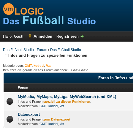
Hallo, Gast!
Anmelden
Registrieren
Das Fußball Studio - Forum
›
Das Fußball Studio
Infos und Fragen zu speziellen Funktionen
Moderiert von:
GMT
,
kuddel
,
Vat
Benutzer, die gerade dieses Forum ansehen: 6 Gast/Gäste
Foren in 'Infos un
Forum
MyMedia, MyMaps, MyLiga, MyWebSearch (und XML)
Infos und Fragen
speziell zu diesen Funktionen
.
Moderiert von:
GMT
,
kuddel
,
Vat
Datenexport
Infos und Fragen
zum Datenexport
.
Moderiert von:
GMT
,
kuddel
,
Vat