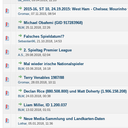
da_boss
,
09.04.2019, 12:20
2015-16, ST 10, 24.19.2015: West Ham - Chelsea: Mourinho
Gromax
,
07.11.2015, 08:54
Michael Obafemi (GID 917283968)
BLW
,
25.11.2018, 22:26
Falsches Spieldatum!?
Sebastian96
,
21.10.2018, 14:53
2. Spieltag Premier League
A.S.
,
29.08.2018, 02:04
Mal wieder irische Nationalspieler
BLW
,
03.06.2018, 16:18
Terry Venables 1987/88
Gromax
,
28.03.2018, 10:11
Declan Rice (880.508.800) und Matt Doherty (1.906.158.208)
BLW
,
24.03.2018, 00:38
Liam Miller, ID 1.200.037
BLW
,
13.02.2018, 01:01
Neue Media-Sammlung und Landkarten-Daten
Lothar
,
05.01.2018, 11:36