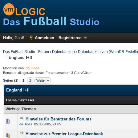
Hallo, Gast!
Anmelden
Registrieren
Das Fußball Studio - Forum
›
Datenbanken
›
Datenbanken von (Web)DB-Erstelle
England I+II
Moderiert von:
da_boss
Benutzer, die gerade dieses Forum ansehen: 3 Gast/Gäste
Seiten (2):
1
2
Weiter »
England I+II
Thema
/
Verfasser
Wichtige Themen
Hinweise für Benutzer des Forums
da_boss
,
05.03.2005, 21:05
Hinweise zur Premier League-Datenbank