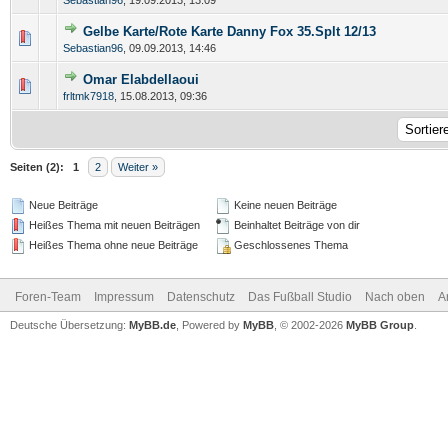
Sebastian96
,
19.09.2013, 13:09
Gelbe Karte/Rote Karte Danny Fox 35.Splt 12/13
Sebastian96
,
09.09.2013, 14:46
Omar Elabdellaoui
frltmk7918
,
15.08.2013, 09:36
Seiten (2):
1
2
Weiter »
Neue Beiträge
Keine neuen Beiträge
Heißes Thema mit neuen Beiträgen
Beinhaltet Beiträge von dir
Heißes Thema ohne neue Beiträge
Geschlossenes Thema
Foren-Team
Impressum
Datenschutz
Das Fußball Studio
Nach oben
A
Deutsche Übersetzung:
MyBB.de
, Powered by
MyBB
, © 2002-2026
MyBB Group
.