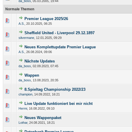
da_boss
,
05.03.2005, 19:44
Normale Themen
Premier League 2025/26
A.S.
,
20.10.2025, 06:25
Sheffield United - Liverpool 29.12.1897
silvermane
,
12.01.2025, 09:29
Neues Komplettupdate Premier League
A.S.
,
26.08.2024, 09:06
Nächste Updates
da_boss
,
02.09.2023, 07:45
Wappen
da_boss
,
13.08.2023, 20:35
8.Spieltag Championship 2022/23
champion
,
14.09.2022, 16:21
Live Update funktioniert bei mir nicht
Hermi
,
16.08.2022, 09:10
Neues Wappenpaket
Lothar
,
24.08.2021, 18:21
Datenbank Premier League