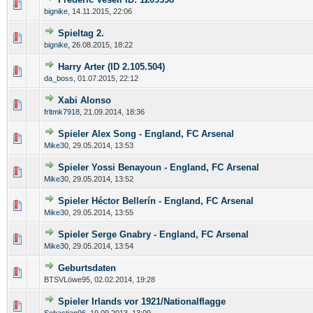
bignike
,
14.11.2015, 22:06
Spieltag 2.
bignike
,
26.08.2015, 18:22
Harry Arter (ID 2.105.504)
da_boss
,
01.07.2015, 22:12
Xabi Alonso
frltmk7918
,
21.09.2014, 18:36
Spieler Alex Song - England, FC Arsenal
Mike30
,
29.05.2014, 13:53
Spieler Yossi Benayoun - England, FC Arsenal
Mike30
,
29.05.2014, 13:52
Spieler Héctor Bellerín - England, FC Arsenal
Mike30
,
29.05.2014, 13:55
Spieler Serge Gnabry - England, FC Arsenal
Mike30
,
29.05.2014, 13:54
Geburtsdaten
BTSVLöwe95,
02.02.2014, 19:28
Spieler Irlands vor 1921/Nationalflagge