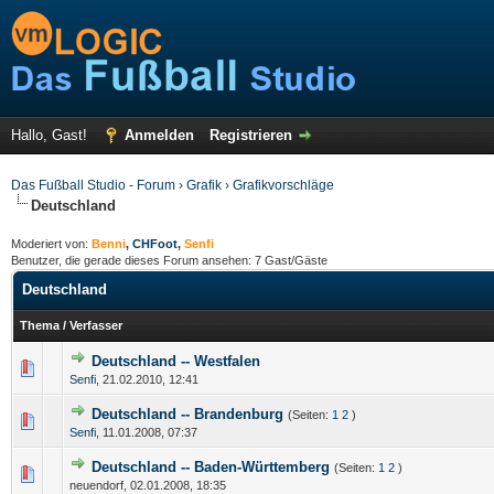
Hallo, Gast!
Anmelden
Registrieren
Das Fußball Studio - Forum
›
Grafik
›
Grafikvorschläge
Deutschland
Moderiert von:
Benni
,
CHFoot
,
Senfi
Benutzer, die gerade dieses Forum ansehen: 7 Gast/Gäste
Deutschland
Thema
/
Verfasser
Deutschland -- Westfalen
Senfi
,
21.02.2010, 12:41
Deutschland -- Brandenburg
(Seiten:
1
2
)
Senfi
,
11.01.2008, 07:37
Deutschland -- Baden-Württemberg
(Seiten:
1
2
)
neuendorf,
02.01.2008, 18:35