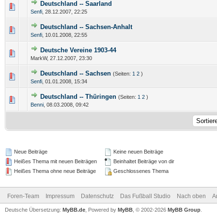
Deutschland -- Saarland
Senfi
,
28.12.2007, 22:25
Deutschland -- Sachsen-Anhalt
Senfi
,
10.01.2008, 22:55
Deutsche Vereine 1903-44
MarkW,
27.12.2007, 23:30
Deutschland -- Sachsen
(Seiten:
1
2
)
Senfi
,
01.01.2008, 15:34
Deutschland -- Thüringen
(Seiten:
1
2
)
Benni
,
08.03.2008, 09:42
Neue Beiträge
Keine neuen Beiträge
Heißes Thema mit neuen Beiträgen
Beinhaltet Beiträge von dir
Heißes Thema ohne neue Beiträge
Geschlossenes Thema
Foren-Team
Impressum
Datenschutz
Das Fußball Studio
Nach oben
A
Deutsche Übersetzung:
MyBB.de
, Powered by
MyBB
, © 2002-2026
MyBB Group
.