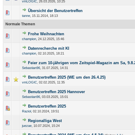
vmLOGIC
,
26.03.2026, 10:25
Übersicht der Benutzertreffen
tanne
,
15.11.2014, 18:13
Normale Themen
Frohe Weihnachten
champion
,
24.12.2025, 15:46
Datenrecherche mit KI
champion
,
02.10.2025, 18:21
Feier zum 10-jährigen vom Zeitspiel-Magazin am Sa, 9.8.
Sebastian96
,
31.07.2025, 14:31
Benutzertreffen 2025 (WE um den 26.4.25)
vmLOGIC
,
02.02.2025, 11:35
Benutzertreffen 2025 Hannover
Sebastian96
,
03.03.2025, 15:01
Benutzertreffen 2025
Raziol
,
02.10.2024, 19:51
Regionalliga West
juezae
,
10.07.2024, 15:24