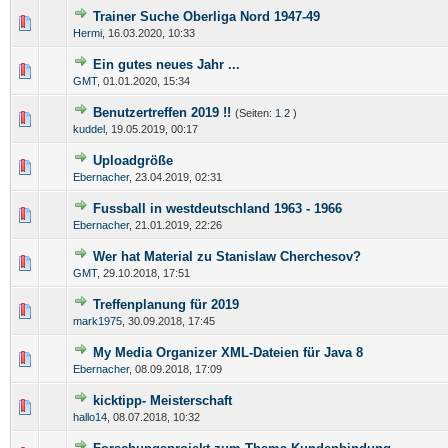
Trainer Suche Oberliga Nord 1947-49
Hermi
,
16.03.2020, 10:33
Ein gutes neues Jahr ...
GMT
,
01.01.2020, 15:34
Benutzertreffen 2019 !!
(Seiten:
1
2
)
kuddel
,
19.05.2019, 00:17
Uploadgröße
Ebernacher
,
23.04.2019, 02:31
Fussball in westdeutschland 1963 - 1966
Ebernacher
,
21.01.2019, 22:26
Wer hat Material zu Stanislaw Cherchesov?
GMT
,
29.10.2018, 17:51
Treffenplanung für 2019
mark1975
,
30.09.2018, 17:45
My Media Organizer XML-Dateien für Java 8
Ebernacher
,
08.09.2018, 17:09
kicktipp- Meisterschaft
hallo14
,
08.07.2018, 10:32