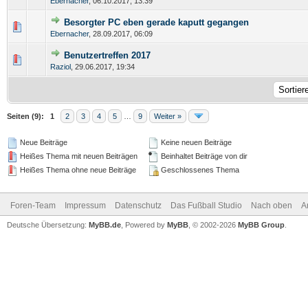
Ebernacher
,
06.10.2017, 13:39
Besorgter PC eben gerade kaputt gegangen
Ebernacher
,
28.09.2017, 06:09
Benutzertreffen 2017
Raziol
,
29.06.2017, 19:34
Seiten (9):
1
2
3
4
5
…
9
Weiter »
Neue Beiträge
Keine neuen Beiträge
Heißes Thema mit neuen Beiträgen
Beinhaltet Beiträge von dir
Heißes Thema ohne neue Beiträge
Geschlossenes Thema
Foren-Team
Impressum
Datenschutz
Das Fußball Studio
Nach oben
A
Deutsche Übersetzung:
MyBB.de
, Powered by
MyBB
, © 2002-2026
MyBB Group
.