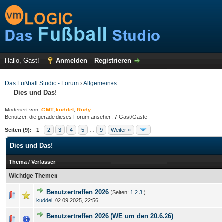
Hallo, Gast!
Anmelden
Registrieren
Das Fußball Studio - Forum
›
Allgemeines
Dies und Das!
Moderiert von:
GMT
,
kuddel
,
Rudy
Benutzer, die gerade dieses Forum ansehen: 7 Gast/Gäste
Seiten (9):
1
2
3
4
5
…
9
Weiter »
Dies und Das!
Thema
/
Verfasser
Wichtige Themen
Benutzertreffen 2026
(Seiten:
1
2
3
)
kuddel
,
02.09.2025, 22:56
Benutzertreffen 2026 (WE um den 20.6.26)