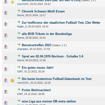
Benutzertreffen 2024 (WE um den 4.5.24)
(Seiten:
1
2
)
vmLOGIC
,
03.02.2024, 10:22
Chronik Schwarz-Weiß Essen
Hermi
,
28.01.2024, 13:17
Zur Ineffizienz der staatlichen Fußball Toto 13er Wette
Ralph_S
,
05.04.2023, 15:41
alle BVB Trikots in der Bundesliga
Hermi
,
29.05.2023, 10:41
Benutzertreffen 2023
(Seiten:
1
2
)
champion
,
30.10.2022, 17:03
Spiel am 02.04.1976 Bochum - Schalke 1:4
Hermi
,
06.03.2023, 12:56
Ein gutes neues Jahr!
GMT
,
31.12.2022, 20:28
Die beste kostenlose Fußball-Datenbank im Test
vmLOGIC
,
25.12.2022, 10:25
Frohe Weihnachten!
GMT
,
24.12.2022, 08:55
eine Liga aus meiner DB extra stellen