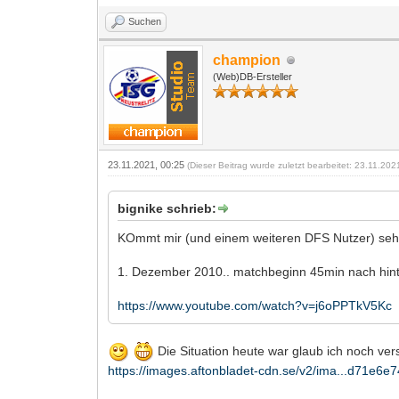
Suchen
champion
(Web)DB-Ersteller
23.11.2021, 00:25
(Dieser Beitrag wurde zuletzt bearbeitet: 23.11.20
bignike schrieb:
KOmmt mir (und einem weiteren DFS Nutzer) seh
1. Dezember 2010.. matchbeginn 45min nach hin
https://www.youtube.com/watch?v=j6oPPTkV5Kc
Die Situation heute war glaub ich noch ver
https://images.aftonbladet-cdn.se/v2/ima...d71e6e