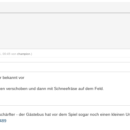
21, 00:45 von
champion
.)
r bekannt vor
ten verschoben und dann mit Schneefräse auf dem Feld.
schärfter - der Gästebus hat vor dem Spiel sogar noch einen kleinen U
7489