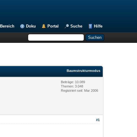
Bereich
Doku
Portal
Suche
Hilfe
Baumstrukturmodus
Beiträge: 10.089
Themen: 3.048
Registriert seit: Mar 2006
#1