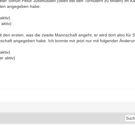
pieler Símun Petur Justinussen (oben bei den Torhütern zu finden) im K
daten angegeben habe:
aktiv)
 aktiv)
t den ersten, was die zweite Mannschaft angeht, er wird dort also für 
schaft angegeben habe. Ich konnte mir jetzt nur mit folgender Änderu
aktiv)
er aktiv)