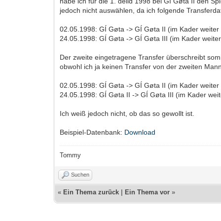
habe ich für die 1. deild 1998 bei GÍ Gøta II den S
jedoch nicht auswählen, da ich folgende Transfer
02.05.1998: GÍ Gøta -> GÍ Gøta II (im Kader weiter 
24.05.1998: GÍ Gøta -> GÍ Gøta III (im Kader weiter
Der zweite eingetragene Transfer überschreibt somi
obwohl ich ja keinen Transfer von der zweiten Mann
02.05.1998: GÍ Gøta -> GÍ Gøta II (im Kader weiter 
24.05.1998: GÍ Gøta II -> GÍ Gøta III (im Kader weit
Ich weiß jedoch nicht, ob das so gewollt ist.
Beispiel-Datenbank:
Download
Tommy
Suchen
«
Ein Thema zurück
|
Ein Thema vor
»