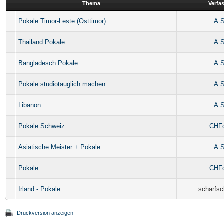
Thema
Verfa
Pokale Timor-Leste (Osttimor)
A.S
Thailand Pokale
A.S
Bangladesch Pokale
A.S
Pokale studiotauglich machen
A.S
Libanon
A.S
Pokale Schweiz
CHFo
Asiatische Meister + Pokale
A.S
Pokale
CHFo
Irland - Pokale
scharfsc
Druckversion anzeigen