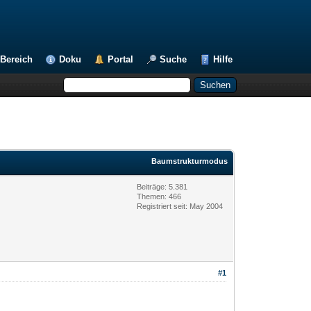
Bereich
Doku
Portal
Suche
Hilfe
Baumstrukturmodus
Beiträge: 5.381
Themen: 466
Registriert seit: May 2004
#1