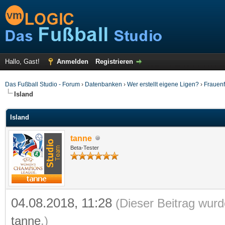
Hallo, Gast!
Anmelden
Registrieren
Das Fußball Studio - Forum
›
Datenbanken
›
Wer erstellt eigene Ligen?
›
Frauenf
Island
Island
tanne
Beta-Tester
04.08.2018, 11:28
(Dieser Beitrag wurd
tanne
.)