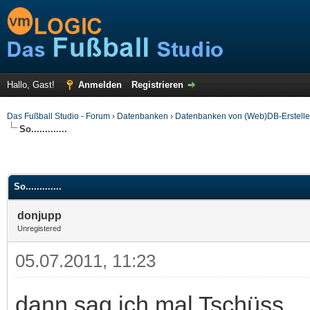
Hallo, Gast!
Anmelden
Registrieren
Das Fußball Studio - Forum
›
Datenbanken
›
Datenbanken von (Web)DB-Erstelle
So.............
So.............
donjupp
Unregistered
05.07.2011, 11:23
dann sag ich mal Tschüss.