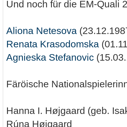
Und noch für die EM-Quali 2
Aliona Netesova
(23.12.198
Renata Krasodomska
(01.11
Agnieska Stefanovic
(15.03
Färöische Nationalspielerin
Hanna I. Højgaard (geb. Isa
Rúna Højgaard