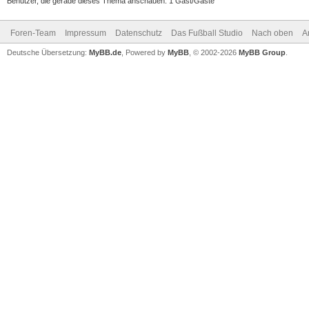
Benutzer, die gerade dieses Thema anschauen: 1 Gast/Gäste
Foren-Team
Impressum
Datenschutz
Das Fußball Studio
Nach oben
A
Deutsche Übersetzung:
MyBB.de
, Powered by
MyBB
, © 2002-2026
MyBB Group
.