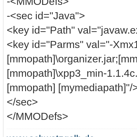
-<MMODefs>
-<sec id="Java">
<key id="Path" val="javaw.e
<key id="Parms" val="-Xmx
[mmopath]\organizer.jar;[mm
[mmopath]\xpp3_min-1.1.4
[mmopath] [mymediapath]"/
</sec>
</MMODefs>