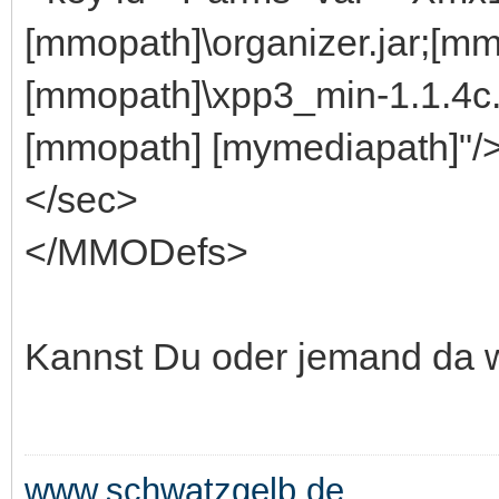
[mmopath]\organizer.jar;[mm
[mmopath]\xpp3_min-1.1.4
[mmopath] [mymediapath]"/
</sec>
</MMODefs>
Kannst Du oder jemand da w
www.schwatzgelb.de