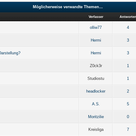
Möglicherweise verwandte Themen…
Verfasser
Antworte
olliw77
4
Hermi
3
Darstellung?
Hermi
3
Z0ck3r
1
Studiostu
1
headlocker
2
A.S.
5
Moritzilie
0
Kreisliga
7