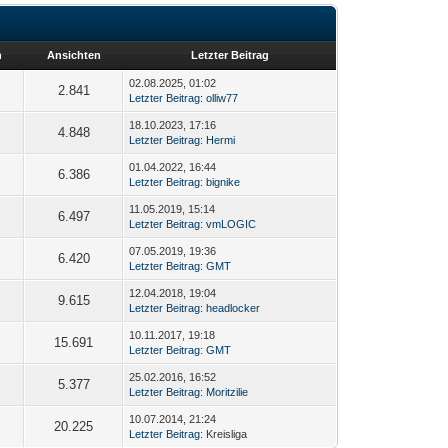
n
Ansichten
Letzter Beitrag
02.08.2025, 01:02
2.841
Letzter Beitrag
:
olliw77
18.10.2023, 17:16
4.848
Letzter Beitrag
:
Hermi
01.04.2022, 16:44
6.386
Letzter Beitrag
:
bignike
11.05.2019, 15:14
6.497
Letzter Beitrag
:
vmLOGIC
07.05.2019, 19:36
6.420
Letzter Beitrag
:
GMT
12.04.2018, 19:04
9.615
Letzter Beitrag
:
headlocker
10.11.2017, 19:18
15.691
Letzter Beitrag
:
GMT
25.02.2016, 16:52
5.377
Letzter Beitrag
:
Moritzilie
10.07.2014, 21:24
20.225
Letzter Beitrag
: Kreisliga