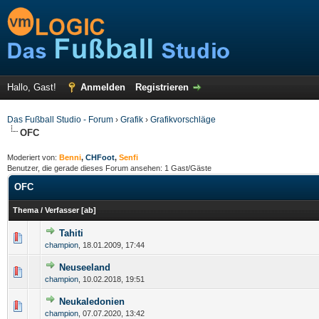
Hallo, Gast!
Anmelden
Registrieren
Das Fußball Studio - Forum
›
Grafik
›
Grafikvorschläge
OFC
Moderiert von:
Benni
,
CHFoot
,
Senfi
Benutzer, die gerade dieses Forum ansehen: 1 Gast/Gäste
OFC
Thema
/
Verfasser
[
ab
]
Tahiti
champion
,
18.01.2009, 17:44
Neuseeland
champion
,
10.02.2018, 19:51
Neukaledonien
champion
,
07.07.2020, 13:42