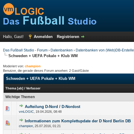
Hallo, Gast!
Anmelden
Registrieren
Das Fußball Studio - Forum
›
Datenbanken
›
Datenbanken von (Web)DB-Erstelle
Schweden + UEFA Pokale + Klub WM
Moderiert von:
champion
Benutzer, die gerade dieses Forum ansehen: 2 Gast/Gäste
Schweden + UEFA Pokale + Klub WM
Thema
[
ab
]
/
Verfasser
Wichtige Themen
Aufteilung D-Nord / D-Nordost
vmLOGIC
,
19.04.2026, 08:48
Informationen zum Komplettupdate der D Nord Berlin DB
champion
,
25.07.2016, 01:21