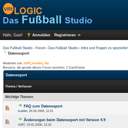
Hallo, Gast!
Anmelden
Registrieren
Das Fußball Studio - Forum
›
Das Fußball Studio
›
Infos und Fragen zu spezielle
Datenexport
Moderiert von:
GMT
,
kuddel
,
Vat
Benutzer, die gerade dieses Forum ansehen: 2 Gast/Gäste
Datenexport
Thema
/
Verfasser
Wichtige Themen
FAQ zum Datenexport
kuddel
,
26.06.2005, 11:01
Änderungen beim Datenexport mit Version 4.9
GMT
,
19.02.2006, 12:42