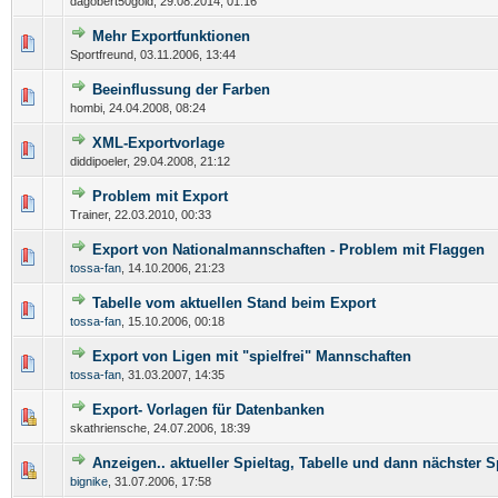
dagobert50gold,
29.08.2014, 01:16
Mehr Exportfunktionen
Sportfreund,
03.11.2006, 13:44
Beeinflussung der Farben
hombi,
24.04.2008, 08:24
XML-Exportvorlage
diddipoeler,
29.04.2008, 21:12
Problem mit Export
Trainer,
22.03.2010, 00:33
Export von Nationalmannschaften - Problem mit Flaggen
tossa-fan
,
14.10.2006, 21:23
Tabelle vom aktuellen Stand beim Export
tossa-fan
,
15.10.2006, 00:18
Export von Ligen mit "spielfrei" Mannschaften
tossa-fan
,
31.03.2007, 14:35
Export- Vorlagen für Datenbanken
skathriensche,
24.07.2006, 18:39
Anzeigen.. aktueller Spieltag, Tabelle und dann nächster S
bignike
,
31.07.2006, 17:58