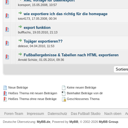
XML Vorlage für Datenexport
konsport,
15.05.2008, 10:57
wie exportiere ich das richtig für die homepage
toto4173,
17.05.2008, 00:34
export funktion
bufffuchs,
19.03.2010, 21:13
Tojäger exportieren??
deleser,
04.04.2010, 11:53
Fußballergebnisse & Tabellen nach HTML exportieren
Arnold Schütz,
01.05.2014, 09:36
Neue Beiträge
Keine neuen Beiträge
Heißes Thema mit neuen Beiträgen
Beinhaltet Beiträge von dir
Heißes Thema ohne neue Beiträge
Geschlossenes Thema
Foren-Team
Impressum
Datenschutz
Das Fußball Studio
Nach oben
A
Deutsche Übersetzung:
MyBB.de
, Powered by
MyBB
, © 2002-2026
MyBB Group
.